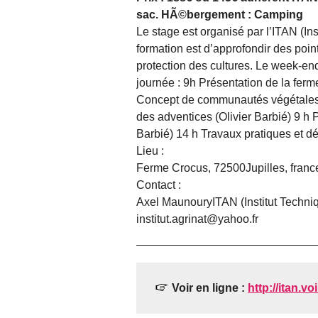
sac.
HÃ©bergement : Camping
Le stage est organisé par l’ITAN (Ins
formation est d’approfondir des points
protection des cultures. Le week-en
journée : 9h Présentation de la fe
Concept de communautés végétales (
des adventices (Olivier Barbié) 9 h 
Barbié) 14 h Travaux pratiques et dé
Lieu :
Ferme Crocus
, 72500
Jupilles
, franc
Contact :
Axel Maunoury
ITAN (Institut Techni
institut.agrinat@yahoo.fr
Voir en ligne :
http://itan.voi