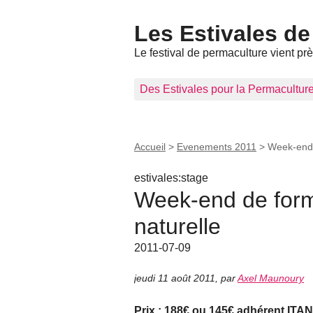
Les Estivales de
Le festival de permaculture vient pr
Des Estivales pour la Permacultur
Accueil
>
Evenements 2011
>
Week-end d
estivales:stage
Week-end de forma
naturelle
2011-07-09
jeudi 11 août 2011
,
par
Axel Maunoury
Prix : 188€ ou 145€ adhérent IT