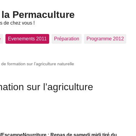
 la Permaculture
ès de chez vous !
e
Evenements 2011
Préparation
Programme 2012
e formation sur l’agriculture naturelle
tion sur l’agriculture
AN/Escampe
Nourriture : Repas de samedi midi tiré du