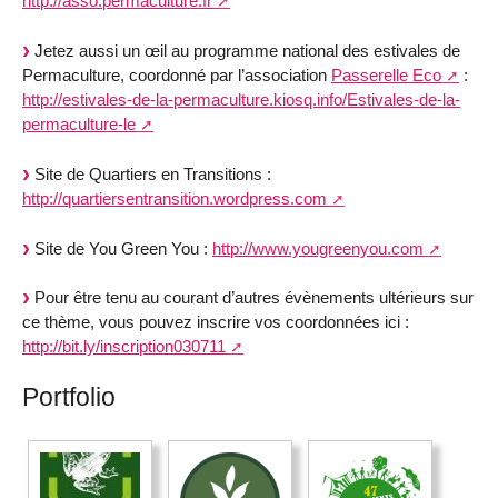
http://asso.permaculture.fr
Jetez aussi un œil au programme national des estivales de
Permaculture, coordonné par l’association
Passerelle Eco
:
http://estivales-de-la-permaculture.kiosq.info/Estivales-de-la-
permaculture-le
Site de Quartiers en Transitions :
http://quartiersentransition.wordpress.com
Site de You Green You :
http://www.yougreenyou.com
Pour être tenu au courant d’autres évènements ultérieurs sur
ce thème, vous pouvez inscrire vos coordonnées ici :
http://bit.ly/inscription030711
Portfolio