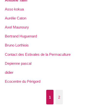
Antoine Talin
Asso kokua
Aurélie Caton
Axel Maunoury
Bertrand Huguenard
Bruno Lorthiois
Contact des Estivales de la Permaculture
Depienne pascal
didier
Ecocentre du Périgord
1
2